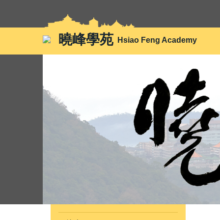
跳
到
主
曉峰學苑
Hsiao Feng Academy
要
內
容
區