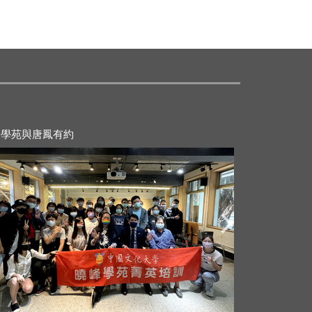
21-11-28
2021-11-28
峰學苑與唐鳳有約
邀請于乃鳳董