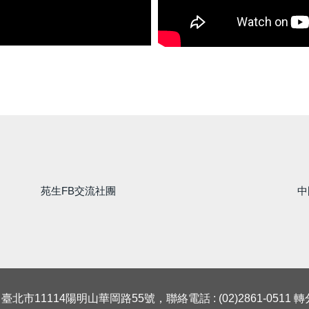
苑生FB交流社團
中
 臺北市11114陽明山華岡路55號，聯絡電話 : (02)2861-0511 轉分