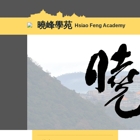
跳
到
主
曉峰學苑
Hsiao Feng Academy
要
內
容
區