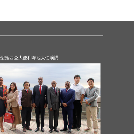
21-11-28
2021-11-28
請聖露西亞大使和海地大使演講
榮譽苑生與聖