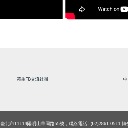
苑生FB交流社團
中
 臺北市11114陽明山華岡路55號，聯絡電話 : (02)2861-0511 轉分